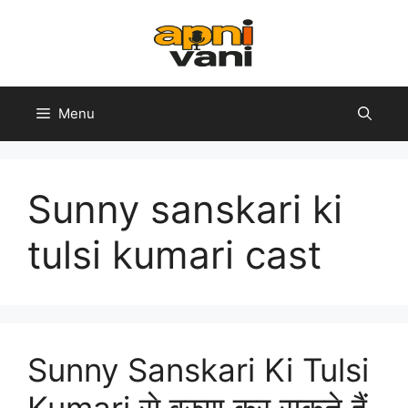
Skip
to
content
Menu
Sunny sanskari ki
tulsi kumari cast
Sunny Sanskari Ki Tulsi
Kumari से वरुण कर सकते हैं