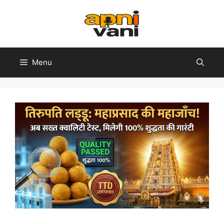
Skip
to
content
Menu