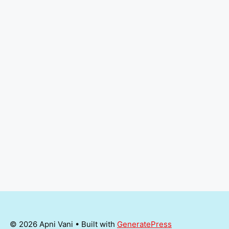
© 2026 Apni Vani
• Built with
GeneratePress