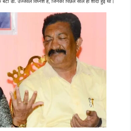
क बेटा डॉ. उज्जवल विघ्नेश है, जिनकी पिछले साल ही शादी हुई थी।