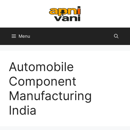
Skip
to
content
Menu
Automobile
Component
Manufacturing
India