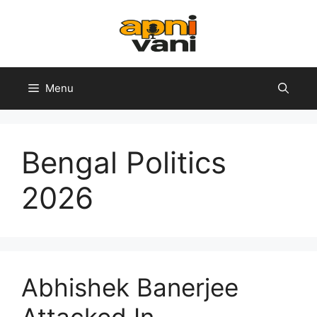
Skip
to
content
Menu
Bengal Politics
2026
Abhishek Banerjee
Attacked In