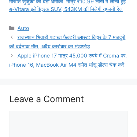
मारुति सुजुकी का बड़ा धमाका: मात्र ₹10.99 लाख में लॉन्च हुई
e-Vitara इलेक्ट्रिक SUV, 543KM की मिलेगी तूफानी रेंज
Categories
Auto
राजस्थान भिवाड़ी पटाखा फैक्ट्री ब्लास्ट: बिहार के 7 मजदूरों
की दर्दनाक मौत, अवैध कारोबार का भंडाफोड़
Apple iPhone 17 मात्र 45,000 रुपये में Croma पर:
iPhone 16, MacBook Air M4 समेत धांसू डील्स चेक करें
Leave a Comment
Comment