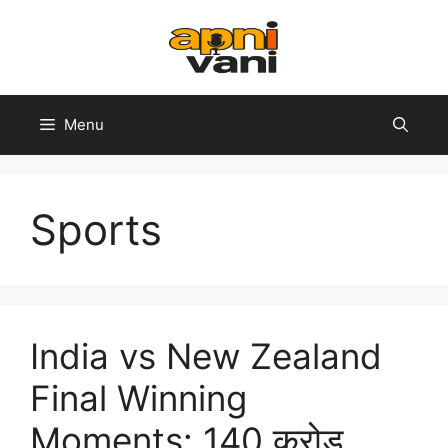
Skip
to
content
Menu
Sports
India vs New Zealand
Final Winning
Moments: 140 करोड़