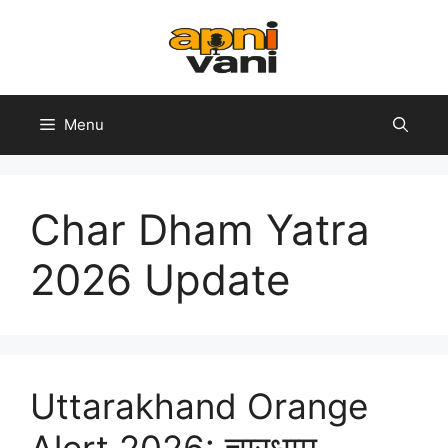
Skip
to
content
Menu
Char Dham Yatra
2026 Update
Uttarakhand Orange
Alert 2026: चारधाम