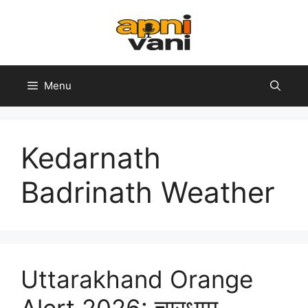
Skip
to
content
Menu
Kedarnath
Badrinath Weather
Uttarakhand Orange
Alert 2026: चारधाम