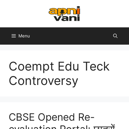
Skip
to
content
Menu
Coempt Edu Teck
Controversy
CBSE Opened Re-
evaluation Portal: छात्रों