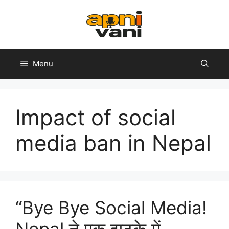
Skip
to
content
Menu
Impact of social
media ban in Nepal
“Bye Bye Social Media!
Nepal ने एक झटके में