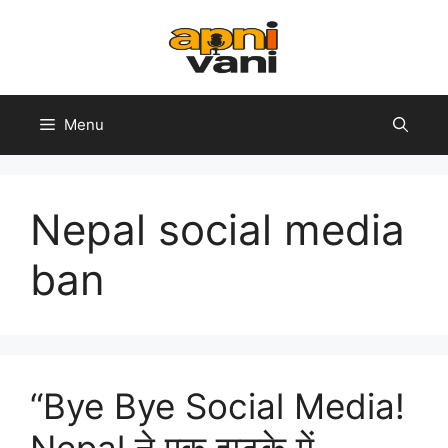
Skip
to
content
Menu
Nepal social media
ban
“Bye Bye Social Media!
Nepal ने एक झटके में