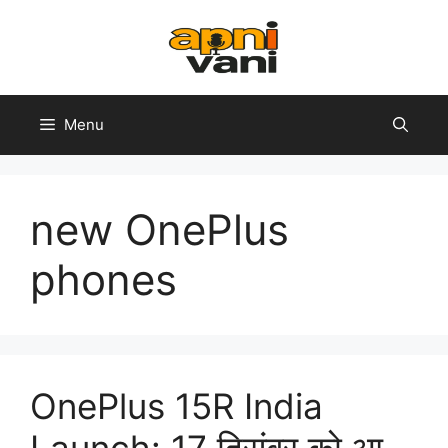
Skip
to
content
Menu
new OnePlus
phones
OnePlus 15R India
Launch: 17 दिसंबर को आ