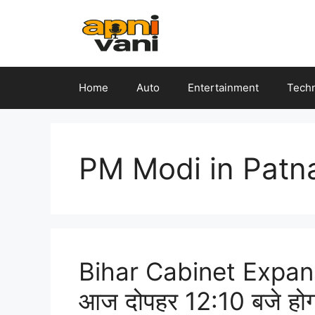
Skip
to
content
Home
Auto
Entertainment
Tech
PM Modi in Patn
Bihar Cabinet Expansion
आज दोपहर 12:10 बजे होगा 