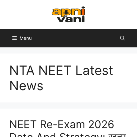
Skip
to
content
Menu
NTA NEET Latest
News
NEET Re-Exam 2026
Date And Strategy: खत्म